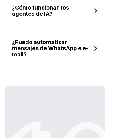
¿Cómo funcionan los 
agentes de IA?
¿Puedo automatizar 
mensajes de WhatsApp e e-
mail?
¿Es posible utilizar varios 
agentes con el mismo 
número?
¿Cómo funciona la 
recuperación de carritos y 
pagos pendientes?