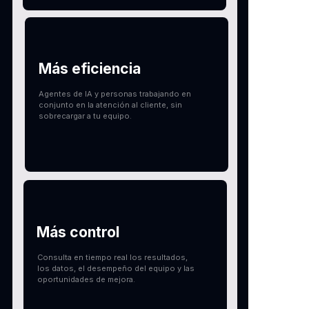
Más eficiencia
Agentes de IA y personas trabajando en
conjunto en la atención al cliente, sin
sobrecargar a tu equipo.
Más control
Consulta en tiempo real los resultados,
los datos, el desempeño del equipo y las
oportunidades de mejora.