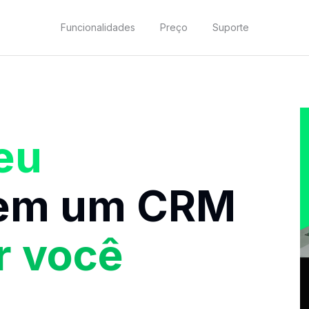
Funcionalidades
Preço
Suporte
eu
em um CRM
r
você