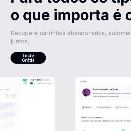
​o que importa é
Recupere carrinhos abandonados, automati
juntos.
Teste
Grátis