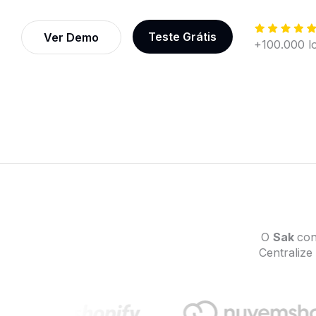
Teste Grátis
Ver Demo
+100.000 loj
O
Sak
con
Centraliz