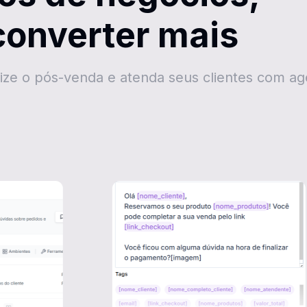
 converter mais
ze o pós-venda e atenda seus clientes com ag